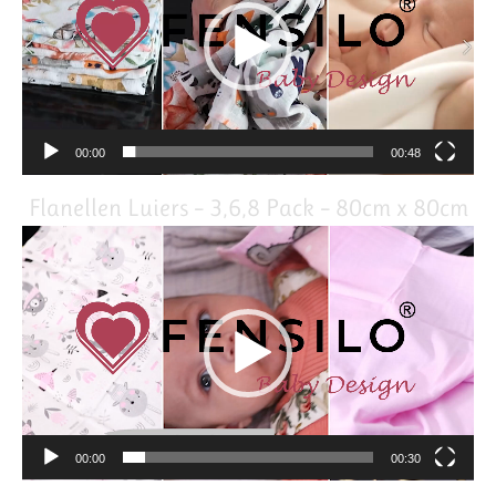
00:00
00:48
Flanellen Luiers – 3,6,8 Pack – 80cm x 80cm
Video
Player
00:00
00:30