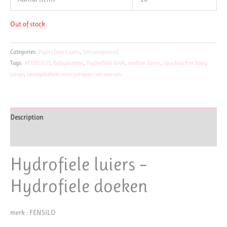
Out of stock
Categories:
Hydrofiele Luiers
,
Uncategorised
Tags:
#FENSILO
,
Babydoeken
,
Hydrofiele doek
,
molton luiers
,
spucktücher baby
junge
,
spuugdoeken-voor-jongens-en-meisjes
Description
Reviews (0)
Hydrofiele luiers –
Hydrofiele doeken
merk : FENSILO