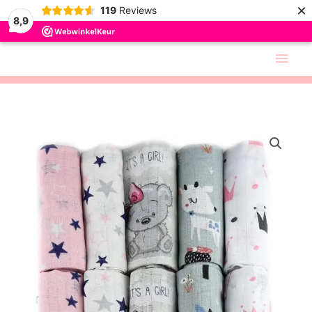
×
119
Reviews
8,9
Skip
Main
to
Men
content