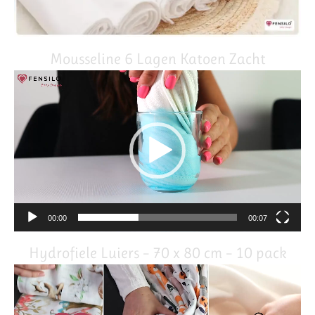
Mousseline 6 Lagen Katoen Zacht
Video
Player
00:00
00:07
Hydrofiele Luiers – 70 x 80 cm – 10 pack
Video
Player