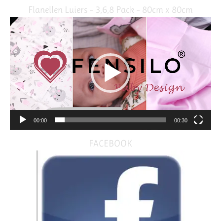
Flanellen Luiers – 3,6,8 Pack – 80cm x 80cm
Video
Player
00:00
00:30
FACEBOOK