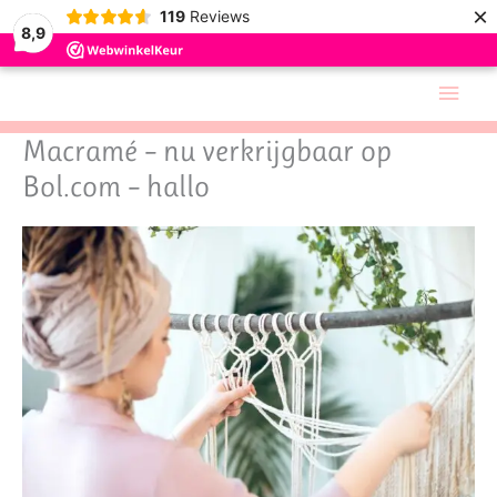
×
119
Reviews
8,9
Skip
Main
to
Men
content
Macramé – nu verkrijgbaar op
Bol.com – hallo