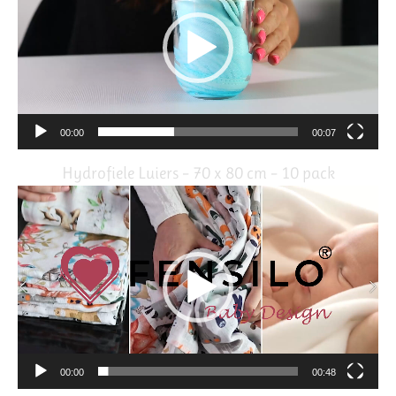
00:00
00:07
Hydrofiele Luiers – 70 x 80 cm – 10 pack
Video
Player
00:00
00:48