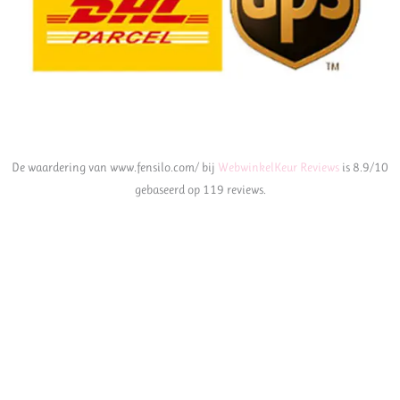
De waardering van www.fensilo.com/ bij
WebwinkelKeur Reviews
is 8.9/10
gebaseerd op 119 reviews.