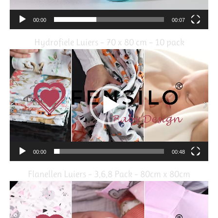
00:00
00:07
Hydrofiele Luiers – 70 x 80 cm – 10 pack
Video
Player
00:00
00:48
Flanellen Luiers – 3,6,8 Pack – 80cm x 80cm
Video
Player