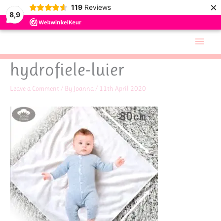
×
119
Reviews
8,9
Skip
Main
to
Men
content
hydrofiele-luier
Leave a Comment
/ By
Joanna
/
11th April 2020