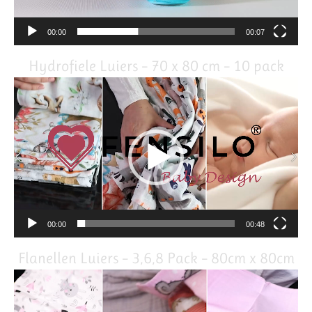
00:00
00:07
Hydrofiele Luiers – 70 x 80 cm – 10 pack
Video
Player
00:00
00:48
Flanellen Luiers – 3,6,8 Pack – 80cm x 80cm
Video
Player