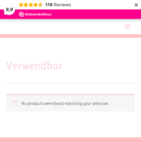
×
119
Reviews
8,9
Skip
Main
to
Men
content
Verwendbar
No products were found matching your selection.