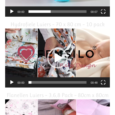
00:00
00:07
Hydrofiele Luiers – 70 x 80 cm – 10 pack
Video
Player
00:00
00:48
Flanellen Luiers – 3,6,8 Pack – 80cm x 80cm
Video
Player