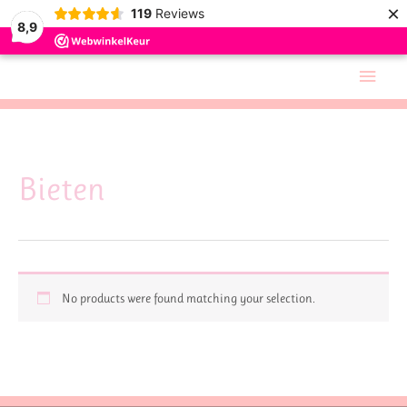
×
119
Reviews
8,9
Skip
Main
to
Men
content
Bieten
No products were found matching your selection.